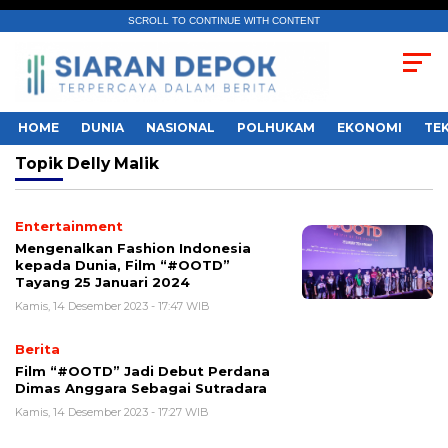
SCROLL TO CONTINUE WITH CONTENT
HOME
DUNIA
NASIONAL
POLHUKAM
EKONOMI
TE
Topik
Delly Malik
Entertainment
Mengenalkan Fashion Indonesia
kepada Dunia, Film “#OOTD”
Tayang 25 Januari 2024
Kamis, 14 Desember 2023 - 17:47 WIB
Berita
Film “#OOTD” Jadi Debut Perdana
Dimas Anggara Sebagai Sutradara
Kamis, 14 Desember 2023 - 17:27 WIB