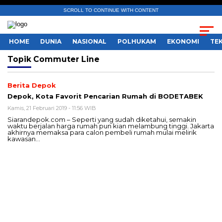
SCROLL TO CONTINUE WITH CONTENT
HOME
DUNIA
NASIONAL
POLHUKAM
EKONOMI
TE
Topik
Commuter Line
Berita Depok
Depok, Kota Favorit Pencarian Rumah di BODETABEK
Kamis, 21 Februari 2019 - 11:56 WIB
Siarandepok.com – Seperti yang sudah diketahui, semakin
waktu berjalan harga rumah pun kian melambung tinggi. Jakarta
akhirnya memaksa para calon pembeli rumah mulai melirik
kawasan…