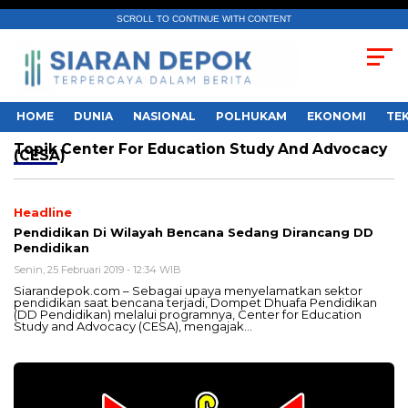
SCROLL TO CONTINUE WITH CONTENT
HOME
DUNIA
NASIONAL
POLHUKAM
EKONOMI
TE
Topik
Center For Education Study And Advocacy
(CESA)
Headline
Pendidikan Di Wilayah Bencana Sedang Dirancang DD
Pendidikan
Senin, 25 Februari 2019 - 12:34 WIB
Siarandepok.com – Sebagai upaya menyelamatkan sektor
pendidikan saat bencana terjadi, Dompet Dhuafa Pendidikan
(DD Pendidikan) melalui programnya, Center for Education
Study and Advocacy (CESA), mengajak…