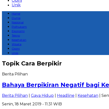
Opini
Unik
Home
Dunia
Nasional
Polhukam
Ekonomi
Tekno
Kesehatan
Wisata
Opini
Unik
Topik
Cara Berpikir
Berita Pilihan
Bahaya Berpikiran Negatif bagi K
Berita Pilihan
|
Gaya Hidup
|
Headline
|
Kesehatan
| Sen
Senin, 18 Maret 2019 - 11:31 WIB