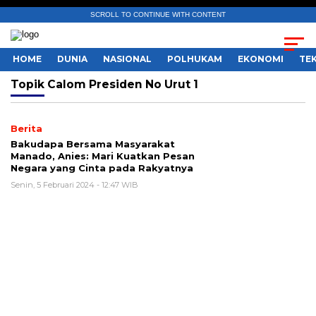
SCROLL TO CONTINUE WITH CONTENT
HOME
DUNIA
NASIONAL
POLHUKAM
EKONOMI
TE
Topik
Calom Presiden No Urut 1
Berita
Bakudapa Bersama Masyarakat
Manado, Anies: Mari Kuatkan Pesan
Negara yang Cinta pada Rakyatnya
Senin, 5 Februari 2024 - 12:47 WIB