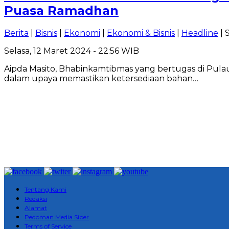
Puasa Ramadhan
Berita
|
Bisnis
|
Ekonomi
|
Ekonomi & Bisnis
|
Headline
| 
Selasa, 12 Maret 2024 - 22:56 WIB
Aipda Masito, Bhabinkamtibmas yang bertugas di Pu
dalam upaya memastikan ketersediaan bahan…
Tentang Kami
Redaksi
Alamat
Pedoman Media Siber
Terms of Service