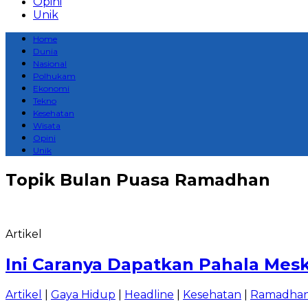
Opini
Unik
Home
Dunia
Nasional
Polhukam
Ekonomi
Tekno
Kesehatan
Wisata
Opini
Unik
Topik
Bulan Puasa Ramadhan
Artikel
Ini Caranya Dapatkan Pahala Mes
Artikel
|
Gaya Hidup
|
Headline
|
Kesehatan
|
Ramadha