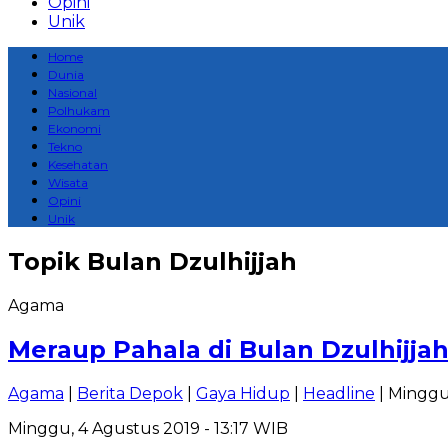
Opini
Unik
Home
Dunia
Nasional
Polhukam
Ekonomi
Tekno
Kesehatan
Wisata
Opini
Unik
Topik
Bulan Dzulhijjah
Agama
Meraup Pahala di Bulan Dzulhijja
Agama
|
Berita Depok
|
Gaya Hidup
|
Headline
| Minggu
Minggu, 4 Agustus 2019 - 13:17 WIB