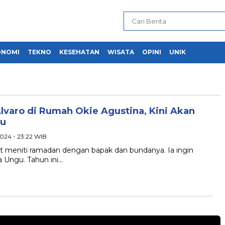
ONOMI
TEKNO
KESEHATAN
WISATA
OPINI
UNIK
Alvaro di Rumah Okie Agustina, Kini Akan
gu
2024 - 23:22 WIB
t meniti ramadan dengan bapak dan bundanya. Ia ingin
a Ungu. Tahun ini…