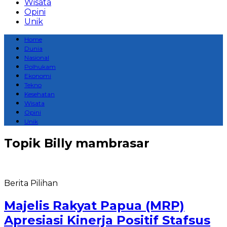
Wisata
Opini
Unik
Home
Dunia
Nasional
Polhukam
Ekonomi
Tekno
Kesehatan
Wisata
Opini
Unik
Topik
Billy mambrasar
Berita Pilihan
Majelis Rakyat Papua (MRP)
Apresiasi Kinerja Positif Stafsus