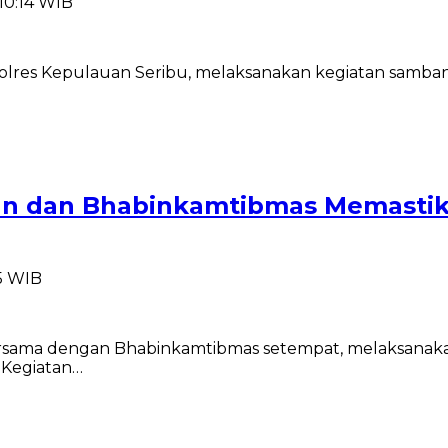
10:14 WIB
olres Kepulauan Seribu, melaksanakan kegiatan samba
an dan Bhabinkamtibmas Memastika
35 WIB
ersama dengan Bhabinkamtibmas setempat, melaksanaka
 Kegiatan…