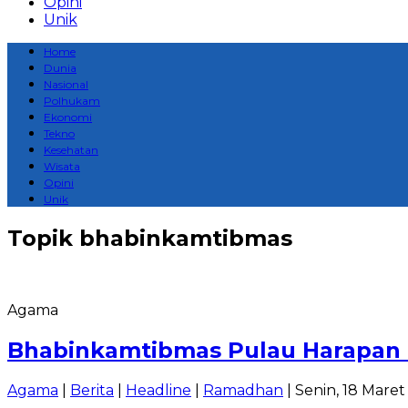
Opini
Unik
Home
Dunia
Nasional
Polhukam
Ekonomi
Tekno
Kesehatan
Wisata
Opini
Unik
Topik
bhabinkamtibmas
Agama
Bhabinkamtibmas Pulau Harapan G
Agama
|
Berita
|
Headline
|
Ramadhan
| Senin, 18 Mare