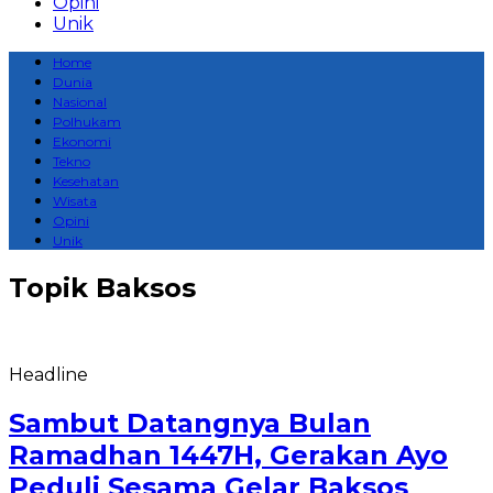
Opini
Unik
Home
Dunia
Nasional
Polhukam
Ekonomi
Tekno
Kesehatan
Wisata
Opini
Unik
Topik
Baksos
Headline
Sambut Datangnya Bulan
Ramadhan 1447H, Gerakan Ayo
Peduli Sesama Gelar Baksos