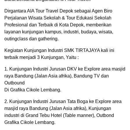
Dirgantara AIA Tour Travel Depok sebagai Agen Biro
Perjalanan Wisata Sekolah & Tour Edukasi Sekolah
Profesional dan Terbaik di Kota Depok, memberikan
layanan kunjungan kampus, industri, budaya, wisata,
outingclass dan gathering.
Kegiatan Kunjungan Industri SMK TIRTAJAYA kali ini
terbaik menjadi 3 Kunjungan, Yaitu :
1. Kunjungan Industri Jurusan DKV ke Explore area masjid
raya Bandung (Jalan Asia afrika), Bandung TV dan
Outbound
Di Grafika Cikole Lembang.
2. ⁠Kunjungan Industri Jurusan Tata Boga ke Explore area
masjid raya Bandung (Jalan Asia afrika), Kunjungan
industri di Grand Tebu Hotel (Table manner), Outbond
Grafika Cikole Lembang.