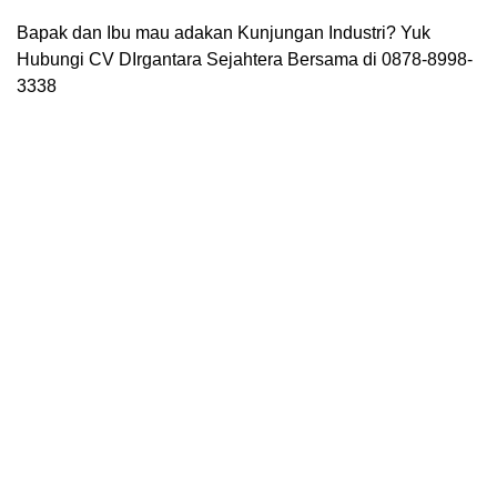
Bapak dan Ibu mau adakan Kunjungan Industri? Yuk
Hubungi CV DIrgantara Sejahtera Bersama di 0878-8998-
3338