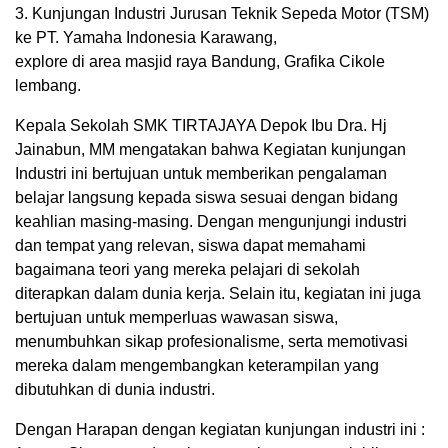
3. ⁠Kunjungan Industri Jurusan Teknik Sepeda Motor (TSM)
ke PT. Yamaha Indonesia Karawang,
explore di area masjid raya Bandung, Grafika Cikole
lembang.
Kepala Sekolah SMK TIRTAJAYA Depok Ibu Dra. Hj
Jainabun, MM mengatakan bahwa Kegiatan kunjungan
Industri ini bertujuan untuk memberikan pengalaman
belajar langsung kepada siswa sesuai dengan bidang
keahlian masing-masing. Dengan mengunjungi industri
dan tempat yang relevan, siswa dapat memahami
bagaimana teori yang mereka pelajari di sekolah
diterapkan dalam dunia kerja. Selain itu, kegiatan ini juga
bertujuan untuk memperluas wawasan siswa,
menumbuhkan sikap profesionalisme, serta memotivasi
mereka dalam mengembangkan keterampilan yang
dibutuhkan di dunia industri.
Dengan Harapan dengan kegiatan kunjungan industri ini :