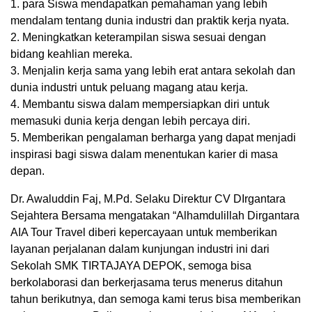
1. para Siswa mendapatkan pemahaman yang lebih
mendalam tentang dunia industri dan praktik kerja nyata.
2. ⁠Meningkatkan keterampilan siswa sesuai dengan
bidang keahlian mereka.
3. ⁠Menjalin kerja sama yang lebih erat antara sekolah dan
dunia industri untuk peluang magang atau kerja.
4. ⁠Membantu siswa dalam mempersiapkan diri untuk
memasuki dunia kerja dengan lebih percaya diri.
5. ⁠Memberikan pengalaman berharga yang dapat menjadi
inspirasi bagi siswa dalam menentukan karier di masa
depan.
Dr. Awaluddin Faj, M.Pd. Selaku Direktur CV DIrgantara
Sejahtera Bersama mengatakan “Alhamdulillah Dirgantara
AIA Tour Travel diberi kepercayaan untuk memberikan
layanan perjalanan dalam kunjungan industri ini dari
Sekolah SMK TIRTAJAYA DEPOK, semoga bisa
berkolaborasi dan berkerjasama terus menerus ditahun
tahun berikutnya, dan semoga kami terus bisa memberikan