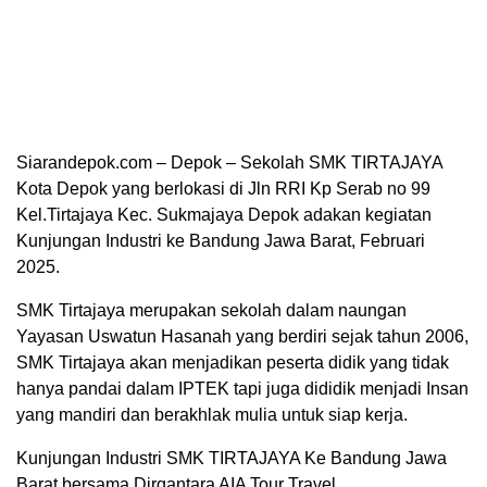
Siarandepok.com – Depok – Sekolah SMK TIRTAJAYA
Kota Depok yang berlokasi di Jln RRI Kp Serab no 99
Kel.Tirtajaya Kec. Sukmajaya Depok adakan kegiatan
Kunjungan Industri ke Bandung Jawa Barat, Februari
2025.
SMK Tirtajaya merupakan sekolah dalam naungan
Yayasan Uswatun Hasanah yang berdiri sejak tahun 2006,
SMK Tirtajaya akan menjadikan peserta didik yang tidak
hanya pandai dalam IPTEK tapi juga dididik menjadi Insan
yang mandiri dan berakhlak mulia untuk siap kerja.
Kunjungan Industri SMK TIRTAJAYA Ke Bandung Jawa
Barat bersama Dirgantara AIA Tour Travel.