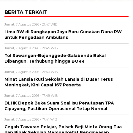
BERITA TERKAIT
Jumat, 7 Agustus 2026 - 21:47 WIB
Lima RW di Rangkapan Jaya Baru Gunakan Dana RW
untuk Pengadaan Ambulans
Jumat, 7 Agustus 2026 - 21:45 WIB
Tol Sawangan-Bojonggede-Salabenda Bakal
Dibangun, Terhubung hingga BORR
Jumat, 7 Agustus 2026 - 21:43 WIB
Minat Lansia Ikuti Sekolah Lansia di Duser Terus
Meningkat, Kini Capai 167 Peserta
Jumat, 7 Agustus 2026 - 17:49 WIB
DLHK Depok Buka Suara Soal Isu Penutupan TPA
Cipayung, Pastikan Operasional Tetap Normal
Jumat, 7 Agustus 2026 - 17:41 WIB
Cegah Tawuran Pelajar, Polsek Beji Minta Orang Tua
dan Pihak Sekolah Memperketat Pengawasan