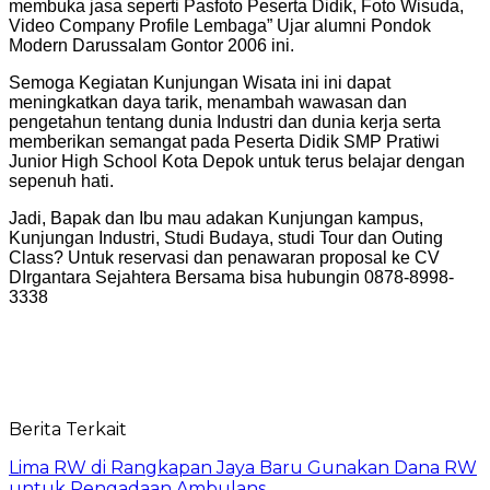
membuka jasa seperti Pasfoto Peserta Didik, Foto Wisuda,
Video Company Profile Lembaga” Ujar alumni Pondok
Modern Darussalam Gontor 2006 ini.
Semoga Kegiatan Kunjungan Wisata ini ini dapat
meningkatkan daya tarik, menambah wawasan dan
pengetahun tentang dunia Industri dan dunia kerja serta
memberikan semangat pada Peserta Didik SMP Pratiwi
Junior High School Kota Depok untuk terus belajar dengan
sepenuh hati.
Jadi, Bapak dan Ibu mau adakan Kunjungan kampus,
Kunjungan Industri, Studi Budaya, studi Tour dan Outing
Class? Untuk reservasi dan penawaran proposal ke CV
DIrgantara Sejahtera Bersama bisa hubungin 0878-8998-
3338
Berita Terkait
Lima RW di Rangkapan Jaya Baru Gunakan Dana RW
untuk Pengadaan Ambulans