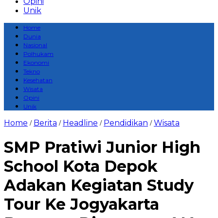
Opini
Unik
Home
Dunia
Nasional
Polhukam
Ekonomi
Tekno
Kesehatan
Wisata
Opini
Unik
Home
Berita
Headline
Pendidikan
Wisata
/
/
/
/
SMP Pratiwi Junior High
School Kota Depok
Adakan Kegiatan Study
Tour Ke Jogyakarta