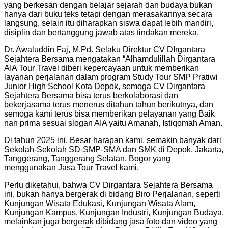
yang berkesan dengan belajar sejarah dan budaya bukan
hanya dari buku teks tetapi dengan merasakannya secara
langsung, selain itu diharapkan siswa dapat lebih mandiri,
disiplin dan bertanggung jawab atas tindakan mereka.
Dr. Awaluddin Faj, M.Pd. Selaku Direktur CV DIrgantara
Sejahtera Bersama mengatakan “Alhamdulillah Dirgantara
AIA Tour Travel diberi kepercayaan untuk memberikan
layanan perjalanan dalam program Study Tour SMP Pratiwi
Junior High School Kota Depok, semoga CV Dirgantara
Sejahtera Bersama bisa terus berkolaborasi dan
bekerjasama terus menerus ditahun tahun berikutnya, dan
semoga kami terus bisa memberikan pelayanan yang Baik
nan prima sesuai slogan AIA yaitu Amanah, Istiqomah Aman.
Di tahun 2025 ini, Besar harapan kami, semakin banyak dari
Sekolah-Sekolah SD-SMP-SMA dan SMK di Depok, Jakarta,
Tanggerang, Tanggerang Selatan, Bogor yang
menggunakan Jasa Tour Travel kami.
Perlu diketahui, bahwa CV Dirgantara Sejahtera Bersama
ini, bukan hanya bergerak di bidang Biro Perjalanan, seperti
Kunjungan Wisata Edukasi, Kunjungan Wisata Alam,
Kunjungan Kampus, Kunjungan Industri, Kunjungan Budaya,
melainkan juga bergerak dibidang jasa foto dan video yang