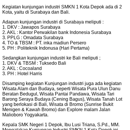
Kegiatan kunjungan industri SMKN 1 Kota Depok ada di 2
Kota, yaitu di Surabaya dan Bali.
Adapun kunjungan industri di Surabaya meliputi :
1. DKV : Jawapos Surabaya
2. ⁠AKL : Kantor Perwakilan bank Indonesia Surabaya
3. ⁠PPLG : Omadata Surabaya
4. ⁠TO & TBSM : PT. inka madiun Persero
5. ⁠PH : Politeknik Indonusa (Hari Pertama)
Sedangkan kunjungan industri ke Bali meliputi ;
1. DKV & TBSM : Tuksedo Bali
2. ⁠AKL : Cocoaland
3. ⁠PH : Hotel Harris
Disamping kegiatan Kunjungan industri juga ada kegiatan
Wisata Alam dan Budaya, seperti Wisata Pura Ulun Danu
Beratan Bedugul, Wisata Pantai Pandawa, Wisata Tari
Barong Seraya Budaya (Cening Bagus), Wisata Tanah Lot
yang berlokasi di Bali, Wisata di Bromo (Sunrise Bukit
Menigen & Kawah Bromo) dan Explore malam Jalan
Malioboro Yogyakarta.
Kepala SMK Negeri 1 Depok, Ibu Lusi Triana, S.Pd., MM.
Mengatakan Kunjungan Industri SMKN 1 Kota Depok ini