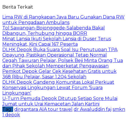
Berita Terkait
Lima RW di Rangkapan Jaya Baru Gunakan Dana RW
untuk Pengadaan Ambulans
Tol Sawangan-Bojonggede-Salabenda Bakal
Dibangun, Terhubung hingga BORR
Minat Lansia Ikuti Sekolah Lansia di Duser Terus
Meningkat, Kini Capai 167 Peserta
DLHK Depok Buka Suara Soal Isu Penutupan TPA
Cipayung, Pastikan Operasional Tetap Normal
Cegah Tawuran Pelajar, Polsek Beji Minta Orang Tua
dan Pihak Sekolah Memperketat Pengawasan
Pemkot Depok Gelar Cek Kesehatan Gratis untuk
368 Ribu Pelajar, Sasar 1.204 Sekolah
DLHK Depok Gandeng Komunitas Lokal Perkuat
Konservasi Lingkungan Lewat Forum ‘Suara
Lingkungan’
U-Turn Pemuda Depok Ditutup Setiap Sore Mulai
Jumat untuk Urai Kemacetan Jalan Kartini
Tag :
dirgantara AIA tour travel
dr Awaluddin faj
smkn
1 depok