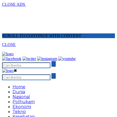
CLOSE ADS
SCROLL TO CONTINUE WITH CONTENT
CLOSE
✖
Home
Dunia
Nasional
Polhukam
Ekonomi
Tekno
Kesehatan