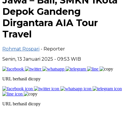
Jawa – Bali, SMKN 1Kota
Depok Gandeng
Dirgantara AIA Tour
Travel
Rohmat Rospari
- Reporter
Senin, 13 Januari 2025 - 09:53 WIB
URL berhasil dicopy
URL berhasil dicopy