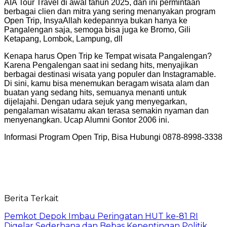
AIA Tour Travel di awal tahun 2025, dan ini permintaan
berbagai clien dan mitra yang sering menanyakan program
Open Trip, InsyaAllah kedepannya bukan hanya ke
Pangalengan saja, semoga bisa juga ke Bromo, Gili
Ketapang, Lombok, Lampung, dll
Kenapa harus Open Trip ke Tempat wisata Pangalengan?
Karena Pengalengan saat ini sedang hits, menyajikan
berbagai destinasi wisata yang populer dan Instagramable.
Di sini, kamu bisa menemukan beragam wisata alam dan
buatan yang sedang hits, semuanya menanti untuk
dijelajahi. Dengan udara sejuk yang menyegarkan,
pengalaman wisatamu akan terasa semakin nyaman dan
menyenangkan. Ucap Alumni Gontor 2006 ini.
Informasi Program Open Trip, Bisa Hubungi 0878-8998-3338
Berita Terkait
Pemkot Depok Imbau Peringatan HUT ke-81 RI
Digelar Sederhana dan Bebas Kepentingan Politik