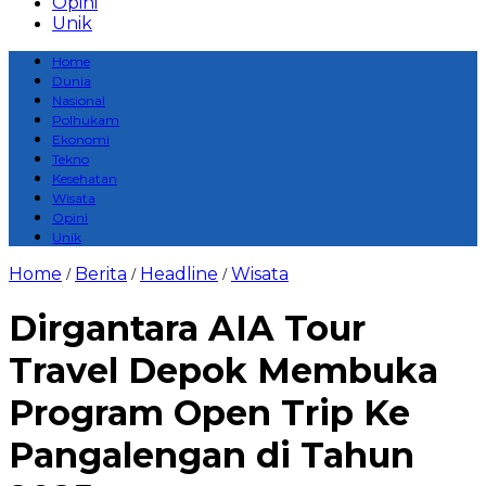
Opini
Unik
Home
Dunia
Nasional
Polhukam
Ekonomi
Tekno
Kesehatan
Wisata
Opini
Unik
Home
Berita
Headline
Wisata
/
/
/
Dirgantara AIA Tour
Travel Depok Membuka
Program Open Trip Ke
Pangalengan di Tahun