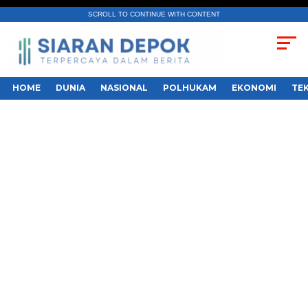
SCROLL TO CONTINUE WITH CONTENT
HOME
DUNIA
NASIONAL
POLHUKAM
EKONOMI
TE