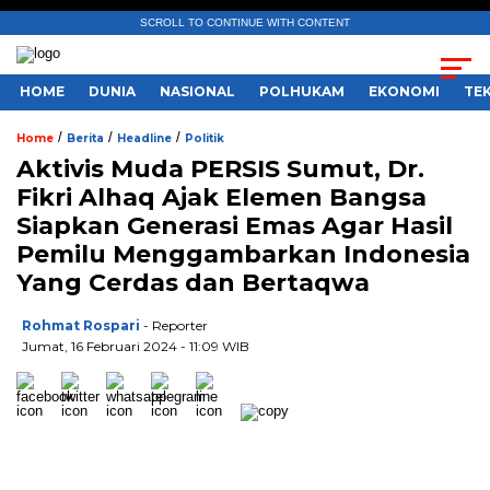
SCROLL TO CONTINUE WITH CONTENT
HOME
DUNIA
NASIONAL
POLHUKAM
EKONOMI
TE
/
/
/
Home
Berita
Headline
Politik
Aktivis Muda PERSIS Sumut, Dr.
Fikri Alhaq Ajak Elemen Bangsa
Siapkan Generasi Emas Agar Hasil
Pemilu Menggambarkan Indonesia
Yang Cerdas dan Bertaqwa
Rohmat Rospari
- Reporter
Jumat, 16 Februari 2024 - 11:09 WIB