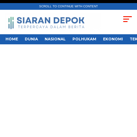
SCROLL TO CONTINUE WITH CONTENT
HOME
DUNIA
NASIONAL
POLHUKAM
EKONOMI
TE