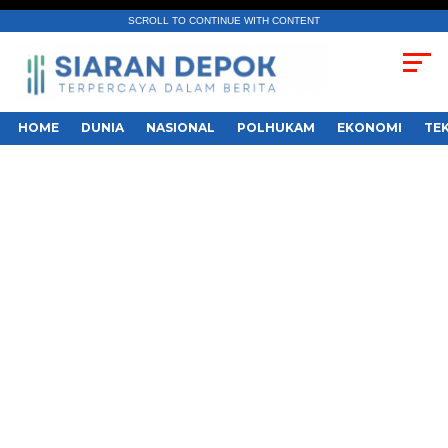
SCROLL TO CONTINUE WITH CONTENT
HOME
DUNIA
NASIONAL
POLHUKAM
EKONOMI
TE