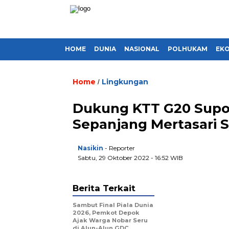
HOME
DUNIA
NASIONAL
POLHUKAM
EK
Home
Lingkungan
/
Dukung KTT G20 Suport
Sepanjang Mertasari 
Nasikin
- Reporter
Sabtu, 29 Oktober 2022 - 16:52 WIB
Berita Terkait
Sambut Final Piala Dunia
2026, Pemkot Depok
Ajak Warga Nobar Seru
di Alun-Alun GDC