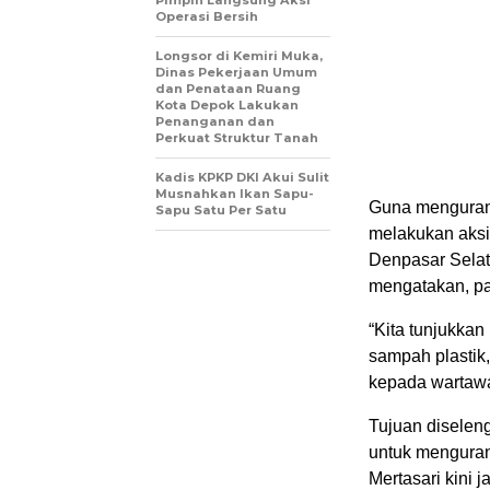
Pimpin Langsung Aksi
Operasi Bersih
Longsor di Kemiri Muka,
Dinas Pekerjaan Umum
dan Penataan Ruang
Kota Depok Lakukan
Penanganan dan
Perkuat Struktur Tanah
Kadis KPKP DKI Akui Sulit
Musnahkan Ikan Sapu-
Guna mengurang
Sapu Satu Per Satu
melakukan aksi
Denpasar Selata
mengatakan, pa
“Kita tunjukka
sampah plastik
kepada wartawa
Tujuan diseleng
untuk mengurang
Mertasari kini 