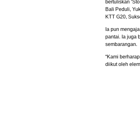
bertuliskan ‘St
Bali Peduli, Y
KTT G20, Suks
Ia pun mengaja
pantai. Ia jug
sembarangan.
“Kami berharap
diikut oleh el