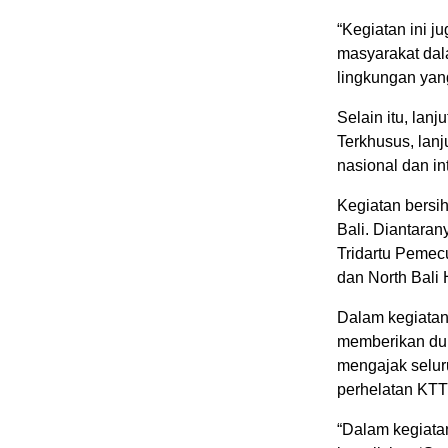
“Kegiatan ini j
masyarakat dal
lingkungan yang
Selain itu, lan
Terkhusus, lanj
nasional dan i
Kegiatan bersih
Bali. Diantaran
Tridartu Pemec
dan North Bali 
Dalam kegiatan 
memberikan duk
mengajak selur
perhelatan KTT
“Dalam kegiata