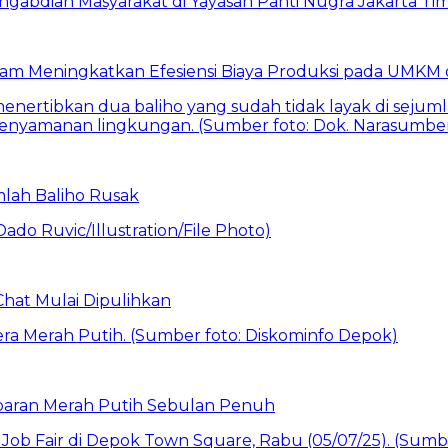
am Meningkatkan Efesiensi Biaya Produksi pada UMKM d
mlah Baliho Rusak
Chat Mulai Dipulihkan
baran Merah Putih Sebulan Penuh