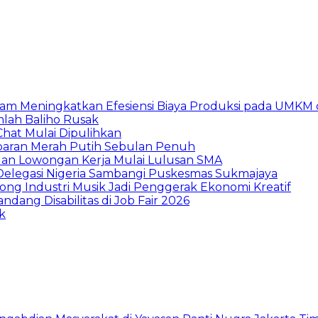
am Meningkatkan Efesiensi Biaya Produksi pada UMKM d
mlah Baliho Rusak
Chat Mulai Dipulihkan
baran Merah Putih Sebulan Penuh
buan Lowongan Kerja Mulai Lulusan SMA
 Delegasi Nigeria Sambangi Puskesmas Sukmajaya
ng Industri Musik Jadi Penggerak Ekonomi Kreatif
dang Disabilitas di Job Fair 2026
k