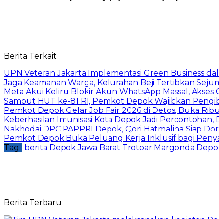
Berita Terkait
UPN Veteran Jakarta Implementasi Green Business dal
Jaga Keamanan Warga, Kelurahan Beji Tertibkan Seju
Meta Akui Keliru Blokir Akun WhatsApp Massal, Akses 
Sambut HUT ke-81 RI, Pemkot Depok Wajibkan Pengi
Pemkot Depok Gelar Job Fair 2026 di Detos, Buka Ri
Keberhasilan Imunisasi Kota Depok Jadi Percontohan,
Nakhodai DPC PAPPRI Depok, Qori Hatmalina Siap Doro
Pemkot Depok Buka Peluang Kerja Inklusif bagi Penyan
Tag :
berita
Depok Jawa Barat
Trotoar Margonda Depo
Berita Terbaru