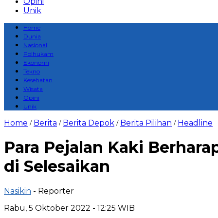
Opini
Unik
Home
Dunia
Nasional
Polhukam
Ekonomi
Tekno
Kesehatan
Wisata
Opini
Unik
Home
Berita
Berita Depok
Berita Pilihan
Headline
/
/
/
/
Para Pejalan Kaki Berhar
di Selesaikan
Nasikin
- Reporter
Rabu, 5 Oktober 2022 - 12:25 WIB