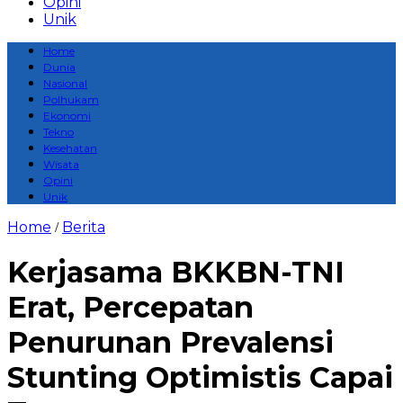
Opini
Unik
Home
Dunia
Nasional
Polhukam
Ekonomi
Tekno
Kesehatan
Wisata
Opini
Unik
Home
Berita
/
Kerjasama BKKBN-TNI
Erat, Percepatan
Penurunan Prevalensi
Stunting Optimistis Capai