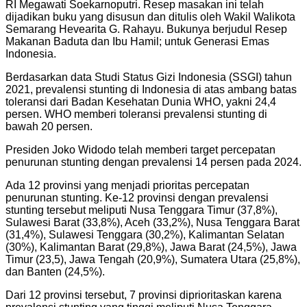
RI Megawati Soekarnoputri. Resep masakan ini telah
dijadikan buku yang disusun dan ditulis oleh Wakil Walikota
Semarang Hevearita G. Rahayu. Bukunya berjudul Resep
Makanan Baduta dan Ibu Hamil; untuk Generasi Emas
Indonesia.
Berdasarkan data Studi Status Gizi Indonesia (SSGI) tahun
2021, prevalensi stunting di Indonesia di atas ambang batas
toleransi dari Badan Kesehatan Dunia WHO, yakni 24,4
persen. WHO memberi toleransi prevalensi stunting di
bawah 20 persen.
Presiden Joko Widodo telah memberi target percepatan
penurunan stunting dengan prevalensi 14 persen pada 2024.
Ada 12 provinsi yang menjadi prioritas percepatan
penurunan stunting. Ke-12 provinsi dengan prevalensi
stunting tersebut meliputi Nusa Tenggara Timur (37,8%),
Sulawesi Barat (33,8%), Aceh (33,2%), Nusa Tenggara Barat
(31,4%), Sulawesi Tenggara (30,2%), Kalimantan Selatan
(30%), Kalimantan Barat (29,8%), Jawa Barat (24,5%), Jawa
Timur (23,5), Jawa Tengah (20,9%), Sumatera Utara (25,8%),
dan Banten (24,5%).
Dari 12 provinsi tersebut, 7 provinsi diprioritaskan karena