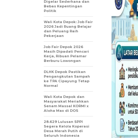
Digelar Sederhana dan
Bebas Kepentingan
Politik
Wali Kota Depok: Job Fair
2026 Jadi Ruang Belajar
dan Peluang Raih
Pekerjaan
Job Fair Depok 2026
Masih Dipadati Pencari
Kerja, Ribuan Pelamar
Berburu Lowongan
DLHK Depok Pastikan
Pengangkutan Sampah
ke TPA Cipayung Tetap
Normal
Wali Kota Depok dan
Masyarakat Meriahkan
Senam Massal KORMI x
Aloha Max di DOS
28.629 Lulusan SPPI
Segera Kelola Koperasi
Desa Merah Putih di
Seluruh Indonesia