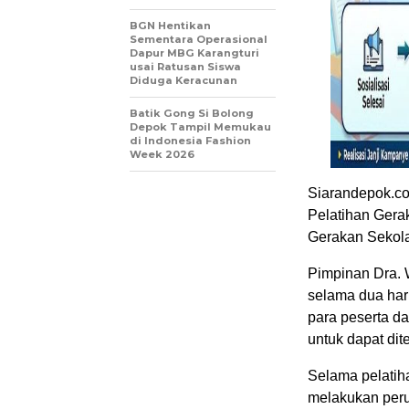
BGN Hentikan
Sementara Operasional
Dapur MBG Karangturi
usai Ratusan Siswa
Diduga Keracunan
Batik Gong Si Bolong
Depok Tampil Memukau
di Indonesia Fashion
Week 2026
Siarandepok.c
Pelatihan Ger
Gerakan Sekola
Pimpinan Dra. 
selama dua hari
para peserta 
untuk dapat dit
Selama pelatiha
melakukan peru