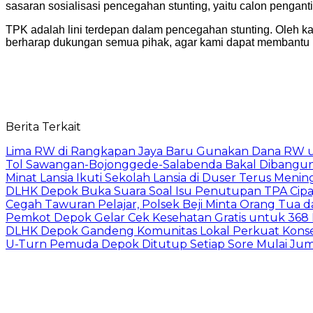
sasaran sosialisasi pencegahan stunting, yaitu calon pengant
TPK adalah lini terdepan dalam pencegahan stunting. Oleh k
berharap dukungan semua pihak, agar kami dapat membantu p
Berita Terkait
Lima RW di Rangkapan Jaya Baru Gunakan Dana RW
Tol Sawangan-Bojonggede-Salabenda Bakal Dibangu
Minat Lansia Ikuti Sekolah Lansia di Duser Terus Mening
DLHK Depok Buka Suara Soal Isu Penutupan TPA Cipay
Cegah Tawuran Pelajar, Polsek Beji Minta Orang Tua
Pemkot Depok Gelar Cek Kesehatan Gratis untuk 368 Ri
DLHK Depok Gandeng Komunitas Lokal Perkuat Konser
U-Turn Pemuda Depok Ditutup Setiap Sore Mulai Juma