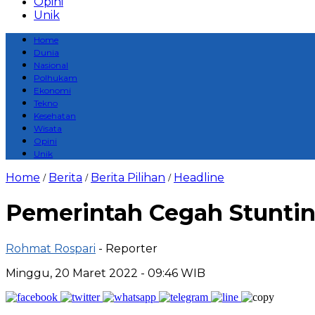
Opini
Unik
Home
Dunia
Nasional
Polhukam
Ekonomi
Tekno
Kesehatan
Wisata
Opini
Unik
Home
Berita
Berita Pilihan
Headline
/
/
/
Pemerintah Cegah Stuntin
Rohmat Rospari
- Reporter
Minggu, 20 Maret 2022 - 09:46 WIB