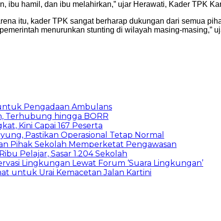
in, ibu hamil, dan ibu melahirkan,” ujar Herawati, Kader TPK K
arena itu, kader TPK sangat berharap dukungan dari semua pi
emerintah menurunkan stunting di wilayah masing-masing,” uj
 untuk Pengadaan Ambulans
n, Terhubung hingga BORR
kat, Kini Capai 167 Peserta
ung, Pastikan Operasional Tetap Normal
 dan Pihak Sekolah Memperketat Pengawasan
bu Pelajar, Sasar 1.204 Sekolah
vasi Lingkungan Lewat Forum ‘Suara Lingkungan’
t untuk Urai Kemacetan Jalan Kartini