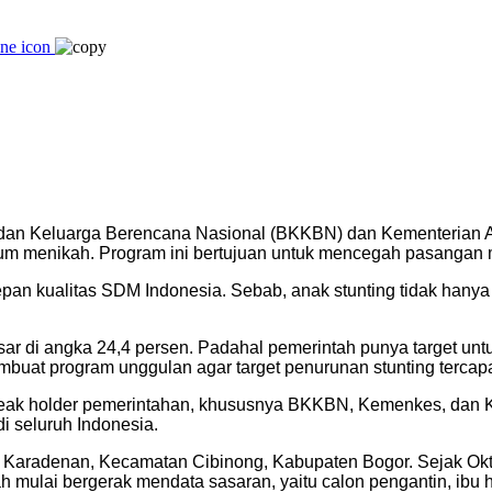
dan Keluarga Berencana Nasional (BKKBN) dan Kementerian 
lum menikah. Program ini bertujuan untuk mencegah pasangan m
n kualitas SDM Indonesia. Sebab, anak stunting tidak hanya m
erkisar di angka 24,4 persen. Padahal pemerintah punya target
buat program unggulan agar target penurunan stunting tercapa
teak holder pemerintahan, khususnya BKKBN, Kemenkes, dan 
i seluruh Indonesia.
ahan Karadenan, Kecamatan Cibinong, Kabupaten Bogor. Sejak Okt
ah mulai bergerak mendata sasaran, yaitu calon pengantin, ibu