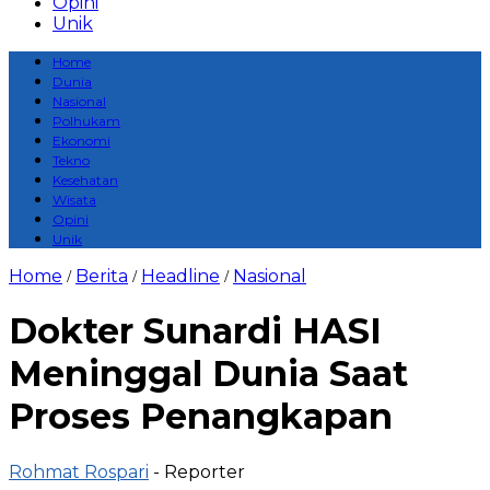
Opini
Unik
Home
Dunia
Nasional
Polhukam
Ekonomi
Tekno
Kesehatan
Wisata
Opini
Unik
Home
Berita
Headline
Nasional
/
/
/
Dokter Sunardi HASI
Meninggal Dunia Saat
Proses Penangkapan
Rohmat Rospari
- Reporter