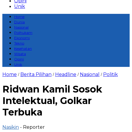
Opini
Unik
Home
Dunia
Nasional
Polhukam
Ekonomi
Tekno
Kesehatan
Wisata
Opini
Unik
Home
Berita Pilihan
Headline
Nasional
Politik
/
/
/
/
Ridwan Kamil Sosok
Intelektual, Golkar
Terbuka
Nasikin
- Reporter