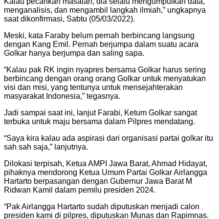
Kalau pecahkan masalah, dia selalu mengumpulkan data,
menganalisis, dan mengambil langkah ilmiah,” ungkapnya
saat dikonfirmasi, Sabtu (05/03/2022).
Meski, kata Faraby belum pernah berbincang langsung
dengan Kang Emil. Pernah berjumpa dalam suatu acara
Golkar hanya berjumpa dan saling sapa.
“Kalau pak RK ingin nyapres bersama Golkar harus sering
berbincang dengan orang orang Golkar untuk menyatukan
visi dan misi, yang tentunya untuk mensejahterakan
masyarakat Indonesia,” tegasnya.
Jadi sampai saat ini, lanjut Farabi, Ketum Golkar sangat
terbuka untuk maju bersama dalam Pilpres mendatang.
“Saya kira kalau ada aspirasi dari organisasi partai golkar itu
sah sah saja,” lanjutnya.
Dilokasi terpisah, Ketua AMPI Jawa Barat, Ahmad Hidayat,
pihaknya mendorong Ketua Umum Partai Golkar Airlangga
Hartarto berpasangan dengan Gubernur Jawa Barat M
Ridwan Kamil dalam pemilu presiden 2024.
“Pak Airlangga Hartarto sudah diputuskan menjadi calon
presiden kami di pilpres, diputuskan Munas dan Rapimnas.