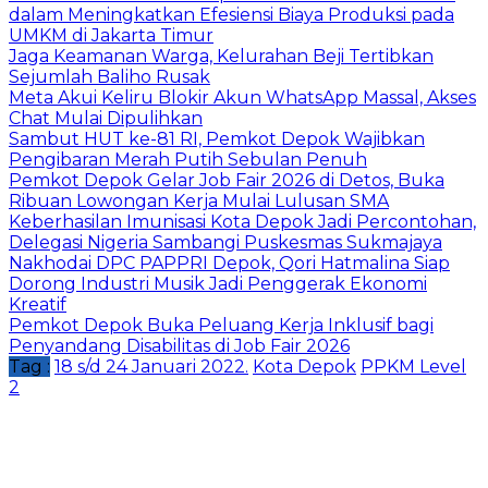
dalam Meningkatkan Efesiensi Biaya Produksi pada
UMKM di Jakarta Timur
Jaga Keamanan Warga, Kelurahan Beji Tertibkan
Sejumlah Baliho Rusak
Meta Akui Keliru Blokir Akun WhatsApp Massal, Akses
Chat Mulai Dipulihkan
Sambut HUT ke-81 RI, Pemkot Depok Wajibkan
Pengibaran Merah Putih Sebulan Penuh
Pemkot Depok Gelar Job Fair 2026 di Detos, Buka
Ribuan Lowongan Kerja Mulai Lulusan SMA
Keberhasilan Imunisasi Kota Depok Jadi Percontohan,
Delegasi Nigeria Sambangi Puskesmas Sukmajaya
Nakhodai DPC PAPPRI Depok, Qori Hatmalina Siap
Dorong Industri Musik Jadi Penggerak Ekonomi
Kreatif
Pemkot Depok Buka Peluang Kerja Inklusif bagi
Penyandang Disabilitas di Job Fair 2026
Tag :
18 s/d 24 Januari 2022.
Kota Depok
PPKM Level
2