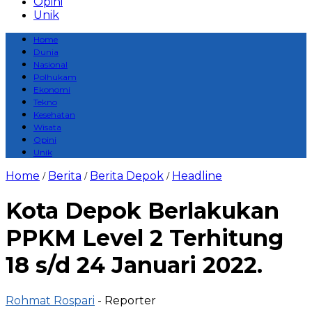
Opini
Unik
Home
Dunia
Nasional
Polhukam
Ekonomi
Tekno
Kesehatan
Wisata
Opini
Unik
Home
Berita
Berita Depok
Headline
/
/
/
Kota Depok Berlakukan
PPKM Level 2 Terhitung
18 s/d 24 Januari 2022.
Rohmat Rospari
- Reporter