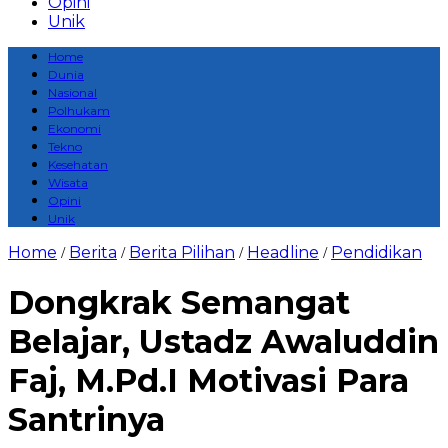
Opini
Unik
Home
Dunia
Nasional
Polhukam
Ekonomi
Tekno
Kesehatan
Wisata
Opini
Unik
Home
Berita
Berita Pilihan
Headline
Pendidikan
/
/
/
/
Dongkrak Semangat
Belajar, Ustadz Awaluddin
Faj, M.Pd.I Motivasi Para
Santrinya