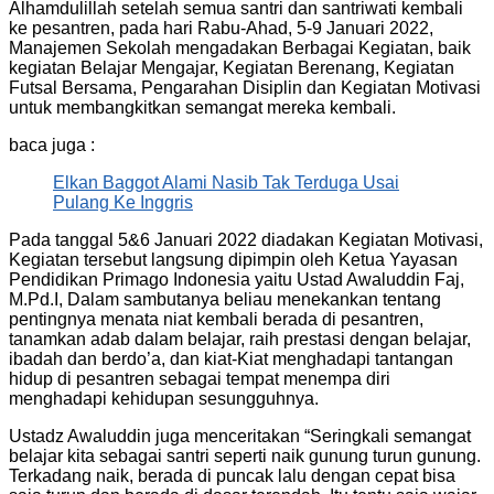
Alhamdulillah setelah semua santri dan santriwati kembali
ke pesantren, pada hari Rabu-Ahad, 5-9 Januari 2022,
Manajemen Sekolah mengadakan Berbagai Kegiatan, baik
kegiatan Belajar Mengajar, Kegiatan Berenang, Kegiatan
Futsal Bersama, Pengarahan Disiplin dan Kegiatan Motivasi
untuk membangkitkan semangat mereka kembali.
baca juga :
Elkan Baggot Alami Nasib Tak Terduga Usai
Pulang Ke Inggris
Pada tanggal 5&6 Januari 2022 diadakan Kegiatan Motivasi,
Kegiatan tersebut langsung dipimpin oleh Ketua Yayasan
Pendidikan Primago Indonesia yaitu Ustad Awaluddin Faj,
M.Pd.I, Dalam sambutanya beliau menekankan tentang
pentingnya menata niat kembali berada di pesantren,
tanamkan adab dalam belajar, raih prestasi dengan belajar,
ibadah dan berdo’a, dan kiat-Kiat menghadapi tantangan
hidup di pesantren sebagai tempat menempa diri
menghadapi kehidupan sesungguhnya.
Ustadz Awaluddin juga menceritakan “Seringkali semangat
belajar kita sebagai santri seperti naik gunung turun gunung.
Terkadang naik, berada di puncak lalu dengan cepat bisa