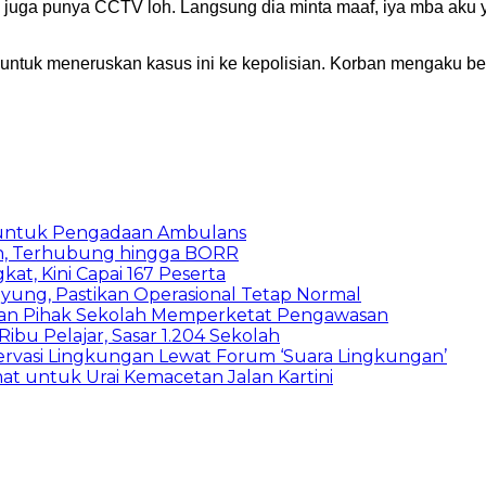
u juga punya CCTV loh. Langsung dia minta maaf, iya mba aku
 untuk meneruskan kasus ini ke kepolisian. Korban mengaku b
 untuk Pengadaan Ambulans
n, Terhubung hingga BORR
kat, Kini Capai 167 Peserta
ung, Pastikan Operasional Tetap Normal
 dan Pihak Sekolah Memperketat Pengawasan
bu Pelajar, Sasar 1.204 Sekolah
vasi Lingkungan Lewat Forum ‘Suara Lingkungan’
t untuk Urai Kemacetan Jalan Kartini