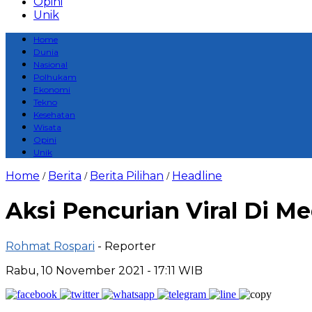
Opini
Unik
Home
Dunia
Nasional
Polhukam
Ekonomi
Tekno
Kesehatan
Wisata
Opini
Unik
Home
Berita
Berita Pilihan
Headline
/
/
/
Aksi Pencurian Viral Di M
Rohmat Rospari
- Reporter
Rabu, 10 November 2021 - 17:11 WIB