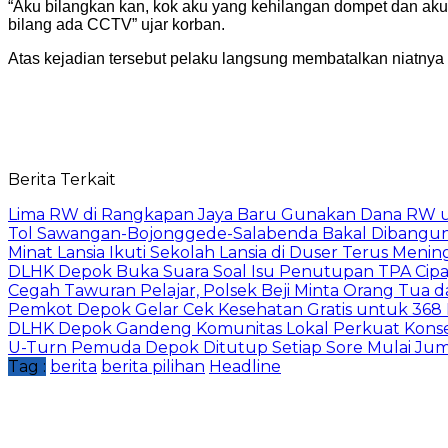
“Aku bilangkan kan, kok aku yang kehilangan dompet dan ak
bilang ada CCTV” ujar korban.
Atas kejadian tersebut pelaku langsung membatalkan niatnya
Berita Terkait
Lima RW di Rangkapan Jaya Baru Gunakan Dana RW
Tol Sawangan-Bojonggede-Salabenda Bakal Dibangu
Minat Lansia Ikuti Sekolah Lansia di Duser Terus Mening
DLHK Depok Buka Suara Soal Isu Penutupan TPA Cipay
Cegah Tawuran Pelajar, Polsek Beji Minta Orang Tua
Pemkot Depok Gelar Cek Kesehatan Gratis untuk 368 Ri
DLHK Depok Gandeng Komunitas Lokal Perkuat Konser
U-Turn Pemuda Depok Ditutup Setiap Sore Mulai Juma
Tag :
berita
berita pilihan
Headline