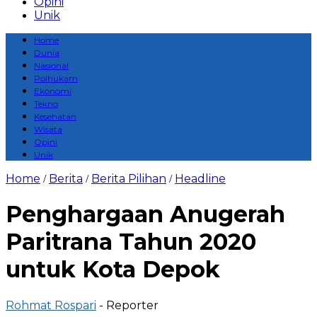
Opini
Unik
Home
Dunia
Nasional
Polhukam
Ekonomi
Tekno
Kesehatan
Wisata
Opini
Unik
Home
Berita
Berita Pilihan
Headline
/
/
/
Penghargaan Anugerah
Paritrana Tahun 2020
untuk Kota Depok
Rohmat Rospari
- Reporter