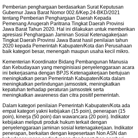
Pemberian penghargaan berdasarkan Surat Keputusan
Gubernur Jawa Barat Nomor 002.6/Kep.24-BKD/2021
tentang Pemberian Penghargaan Daerah Kepada
Pemenang Anugerah Paritrana Tingkat Daerah Provinsi
Jawa Barat Tahun 2020. Hal ini dilakukan untuk memberikan
apresiasi Penghargaan Jaminan Sosial Ketenagakerjaan
Tingkat Daerah Provinsi Jawa Barat hasil penilaian tahun
2020 kepada Pemerintah Kabupaten/Kota dan Perusahaan
baik kategori besar, menengah maupun usaha kecil mikro.
Kementerian Koordinator Bidang Pembangunan Manusia
dan Kebudayaan yang menginisiasi penyelenggaraan acara
ini bekerjasama dengan BPJS Ketenagakerjaan bertujuan
meningkatkan peran Pemerintah Kabupaten/Kota dalam
meningkatkan perlindungan jamsostek, meningkatkan
kepatuhan terhadap peraturan jamsostek serta
meningkatkan awareness dan citra positif pemerintah.
Dalam kategori penilaian Pemerintah Kabupaten/Kota ada
empat kategori yakni kebijakan (15 poin), penerapan (15
poin), kinerja (50 poin) dan wawancara (20 poin). Indikator
kebijakan meliputi produk hukum terkait dengan
penyelenggaraan jaminan sosial ketenagakerjaan. Indikator
penerapan, berkaitan dengan kepesertaan Non ASN dan