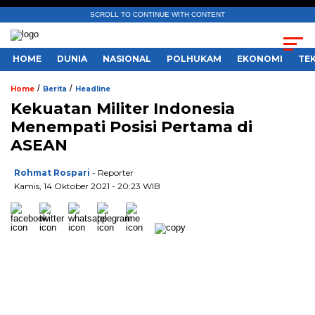
SCROLL TO CONTINUE WITH CONTENT
HOME
DUNIA
NASIONAL
POLHUKAM
EKONOMI
TE
/
/
Home
Berita
Headline
Kekuatan Militer Indonesia
Menempati Posisi Pertama di
ASEAN
Rohmat Rospari
- Reporter
Kamis, 14 Oktober 2021 - 20:23 WIB