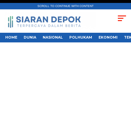
SCROLL TO CONTINUE WITH CONTENT
HOME
DUNIA
NASIONAL
POLHUKAM
EKONOMI
TE