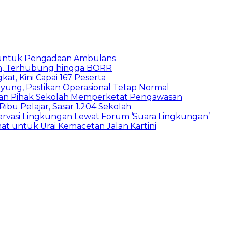
 untuk Pengadaan Ambulans
n, Terhubung hingga BORR
kat, Kini Capai 167 Peserta
ung, Pastikan Operasional Tetap Normal
 dan Pihak Sekolah Memperketat Pengawasan
bu Pelajar, Sasar 1.204 Sekolah
vasi Lingkungan Lewat Forum ‘Suara Lingkungan’
t untuk Urai Kemacetan Jalan Kartini