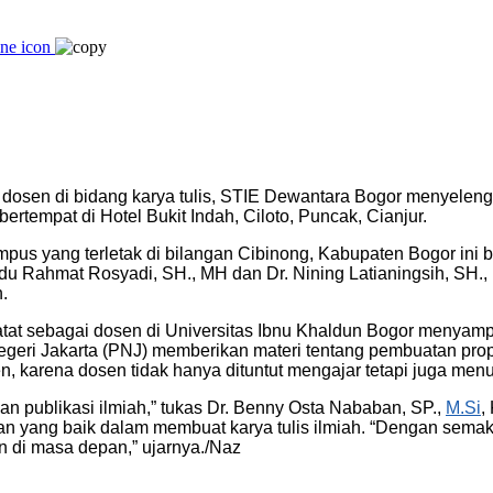
dosen di bidang karya tulis, STIE Dewantara Bogor menyelen
bertempat di Hotel Bukit Indah, Ciloto, Puncak, Cianjur.
ampus yang terletak di bilangan Cibinong, Kabupaten Bogor in
bdu Rahmat Rosyadi, SH., MH dan Dr. Nining Latianingsih, SH
.
tat sebagai dosen di Universitas Ibnu Khaldun Bogor menyampai
Negeri Jakarta (PNJ) memberikan materi tentang pembuatan pro
 karena dosen tidak hanya dituntut mengajar tetapi juga menul
n publikasi ilmiah,” tukas Dr. Benny Osta Nababan, SP.,
M.Si
,
yang baik dalam membuat karya tulis ilmiah. “Dengan semaki
 di masa depan,” ujarnya./Naz