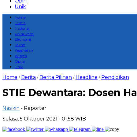
Opini
Unik
Home
Dunia
Nasional
Polhukam
Ekonomi
Tekno
Kesehatan
Wisata
Opini
Unik
Home
Berita
Berita Pilihan
Headline
Pendidikan
/
/
/
/
STIE Dewantara: Dosen Ha
Nasikin
- Reporter
Selasa, 5 Oktober 2021 - 01:58 WIB