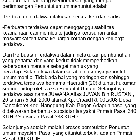
Adapun Hal Hal Yang Memberatkan yang menjadi
pertimbangan Penuntut umum menuntut adalah
-Perbuatan terdakwa dilakukan secara keji dan sadis.
-Perbuatan terdakwa dapat mengganggu stabilitas
keamanaan dan memicu terjadinya kerusuhan antar
masyarakat terutama keluarga korban dengan keluarga
terdakwa.
Dan Perbuatan Terdakwa dalam melakukan pembunuhan
yang pertama dan yang kedua tidak memperhatikan
keberadaan manusia sebagai mahluk yang
beradap. Selanjutnya dalam surat tuntutannya penuntut
umum menilai Tidak ada hal yang meringankan sehingga
terdakwa terdakwa bernama Haerudin (20) dituntut hukuman
seumur hidup oleh Jaksa Penuntut Umum. Selanjutnya
terdakwa atas nama JUWANA Alias JUWAN Bin RUSTANI,
20 tahun / 5 Juli 2000 alamat Kp. Cibaid Rt. 001/008 Desa
Bantarkaret Kec. Nanggung-Kab. Bogor. Adapun pasal yang
didakwakan berbentuk subsidiaritas yakni Primair Pasal 340
KUHP Subsidair Pasal 338 KUHP
Selanjutnya setelah melalui proses pembuktian Penuntut
umum meyakini Pasal yang dituntut terbukti adalah Primair
Pasal 340 KUHP