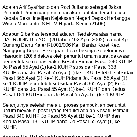
Adalah Arif Syafrianto dan Rozi Julianto sebagai Jaksa
Penuntut Umum yang membacakan tuntutan tersebut ujar
Kepala Seksi Intelijen Kejaksaan Negeri Depok Herlangga
Wisnu Murdianto, S.H., M.H pada Senin (21/06)
Adapun 2 berkas tersebut adalah, Terdakwa atas nama
HAERUDIN Bin ACE (20 tahun / 02 April 2002) alamat Kp.
Gunung Dahu Kaler Rt.001/006 Kel. Bantar Karet Kec.
Nanggung Bogor ,Pekerjaan Tidak bekerja Sebelumnya
Haerudin (20) didakwa oleh penuntut umum surat dakwaan
berbentuk kombinasi yakni Kesatu Primair Pasal 340 KUHP
Jo Pasal 55 Ayat (1) ke-1 KUHP subsidair Pasal 338
KUHPidana Jo. Pasal 55 Ayat (1) ke-1 KUHP lebih subsidair
Pasal 365 Ayat (2) Ke-4 KUHPidana Jo. Pasal 55 Ayat (1)
ke-1 KUHP lebih-lebih subsidair Pasal 365 Ayat (2) Ke-4
KUHPidana Jo. Pasal 55 Ayat (1) ke-1 KUHP dan Kedua
Pasal 181 KUHPidana. Jo Pasal 55 Ayat (1) ke-1 KUHP.
Selanjutnya setelah melalui proses pembuktian penuntut
umum meyakini pasal yang terbukti adalah Kesatu Primair
Pasal 340 KUHP Jo Pasal 55 Ayat (1) ke-1 KUHP dan
Kedua Pasal 181 KUHPidana. Jo Pasal 55 Ayat (1) ke-1
KUHP.