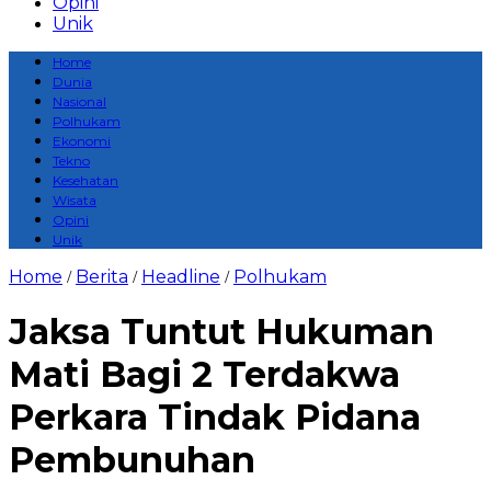
Opini
Unik
Home
Dunia
Nasional
Polhukam
Ekonomi
Tekno
Kesehatan
Wisata
Opini
Unik
Home
Berita
Headline
Polhukam
/
/
/
Jaksa Tuntut Hukuman
Mati Bagi 2 Terdakwa
Perkara Tindak Pidana
Pembunuhan