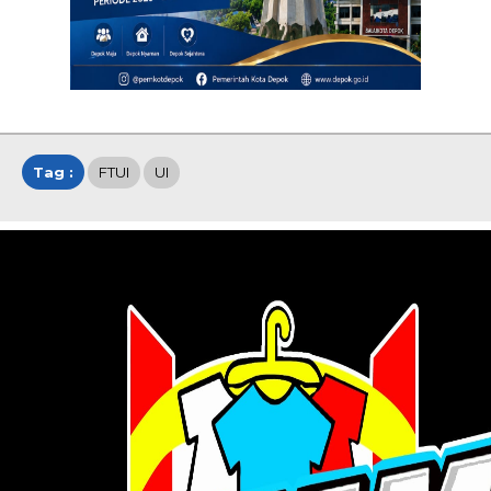
Tag :
FTUI
UI