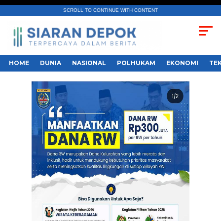
SCROLL TO CONTINUE WITH CONTENT
HOME
DUNIA
NASIONAL
POLHUKAM
EKONOMI
TE