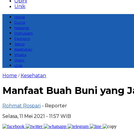
Opini
Unik
Home
Dunia
Nasional
Polhukam
Ekonomi
Tekno
Kesehatan
Wisata
Opini
Unik
Home
Kesehatan
/
Manfaat Buah Buni yang J
Rohmat Rospari
- Reporter
Selasa, 11 Mei 2021 - 11:57 WIB