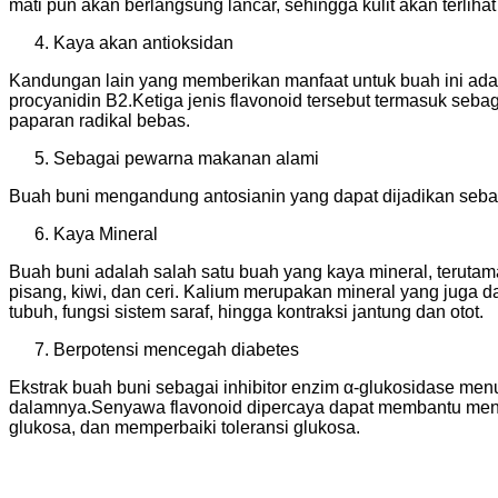
mati pun akan berlangsung lancar, sehingga kulit akan terliha
Kaya akan antioksidan
Kandungan lain yang memberikan manfaat untuk buah ini adalah
procyanidin B2.Ketiga jenis flavonoid tersebut termasuk seba
paparan radikal bebas.
Sebagai pewarna makanan alami
Buah buni mengandung antosianin yang dapat dijadikan seba
Kaya Mineral
Buah buni adalah salah satu buah yang kaya mineral, teruta
pisang, kiwi, dan ceri. Kalium merupakan mineral yang juga 
tubuh, fungsi sistem saraf, hingga kontraksi jantung dan otot.
Berpotensi mencegah diabetes
Ekstrak buah buni sebagai inhibitor enzim α-glukosidase menunj
dalamnya.Senyawa flavonoid dipercaya dapat membantu me
glukosa, dan memperbaiki toleransi glukosa.