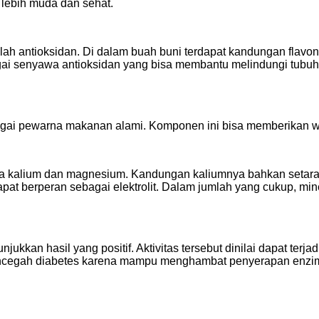
t lebih muda dan sehat.
 antioksidan. Di dalam buah buni terdapat kandungan flavonoid
gai senyawa antioksidan yang bisa membantu melindungi tubuh d
gai pewarna makanan alami. Komponen ini bisa memberikan wa
ma kalium dan magnesium. Kandungan kaliumnya bahkan setara 
dapat berperan sebagai elektrolit. Dalam jumlah yang cukup, m
ukkan hasil yang positif. Aktivitas tersebut dinilai dapat terj
ncegah diabetes karena mampu menghambat penyerapan enzim