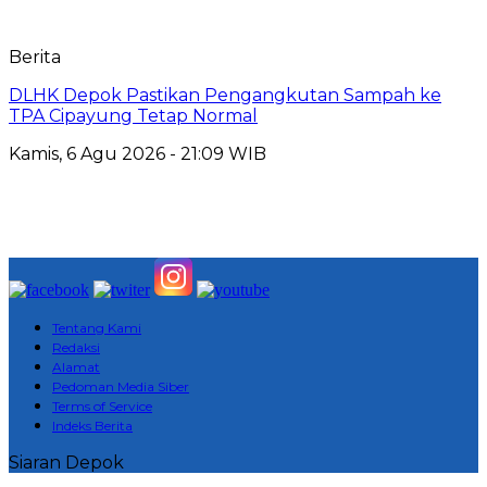
Berita
DLHK Depok Pastikan Pengangkutan Sampah ke
TPA Cipayung Tetap Normal
Kamis, 6 Agu 2026 - 21:09 WIB
Tentang Kami
Redaksi
Alamat
Pedoman Media Siber
Terms of Service
Indeks Berita
Siaran Depok