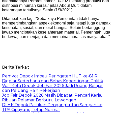
diterbitkannya Perpres nomor 10/2021 tentang produksi dan
distribusi minuman keras,” jelas Abdul Mu’ti dalam
keterangan tertulisnya Senin (1/3/2021).
Ditambahkan lagi, “Sebaiknya Pemerintah tidak hanya
mempertimbangkan aspek ekonomi saja, tetapi juga dampak
kesehatan, sosial, dan moral bangsa. Selain bertanggung
jawab menciptakan kesejahteraan material, Pemerintah juga
berkewajiban menjaga dan membina moralitas masyarakat.”
Berita Terkait
Pemkot Depok Imbau Peringatan HUT ke-81 RI
Digelar Sederhana dan Bebas Kepentingan Politik
Wali Kota Depok: Job Fair 2026 Jadi Ruang Belajar
dan Peluang Raih Pekerjaan
Job Fair Depok 2026 Masih Dipadati Pencari Kerja,
Ribuan Pelamar Berburu Lowongan
DLHK Depok Pastikan Pengangkutan Sampah ke
TPA Cipayung Tetap Normal