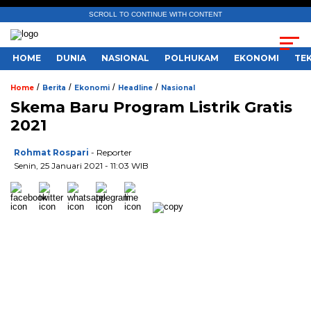
SCROLL TO CONTINUE WITH CONTENT
HOME
DUNIA
NASIONAL
POLHUKAM
EKONOMI
TE
/
/
/
/
Home
Berita
Ekonomi
Headline
Nasional
Skema Baru Program Listrik Gratis
2021
Rohmat Rospari
- Reporter
Senin, 25 Januari 2021 - 11:03 WIB