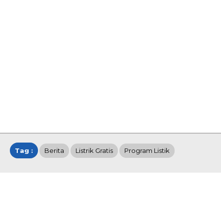
Tag :
Berita
Listrik Gratis
Program Listik