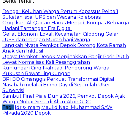
Berita Terkait
Dengar Keluhan Warga Perum Kopassus Pelita 1
Sukatani soal UPS dan Wacana Kolaborasi
Cing Ikah: Al-Qur’an Harus Menjadi Kompas Keluarga
Hadapi Tantangan Era Digital
Geliat Ekonomi Lokal, Kecamatan Cilodong Gelar
JUSS dan Pangan Murah bagi Warga
Langkah Nyata Pemkot Depok Dorong Kota Ramah
Anak dan Inklusif
Upaya Pemkot Depok Menjinakkan Banjir Pasir Putih
Lewat Normalisasi Kali Pesanggrahan
Kunjungan Cing Ikah Jadi Pendorong Warga
Kukusan Rawat Lingkungan
BRI BO Cimanggis Perkuat Transformasi Digital
Nasabah melalui Brimo Day di Sejumlah Uker
Supervisi
Sambut Final Piala Dunia 2026, Pemkot Depok Ajak
Warga Nobar Seru di Alun-Alun GDC
Tag :
Idris-Imam
Maulid Nabi Muhammad SAW
Pilkada 2020 Depok