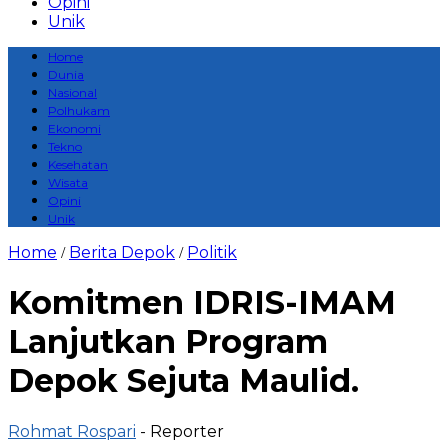
Opini
Unik
Home
Dunia
Nasional
Polhukam
Ekonomi
Tekno
Kesehatan
Wisata
Opini
Unik
Home
Berita Depok
Politik
/
/
Komitmen IDRIS-IMAM
Lanjutkan Program
Depok Sejuta Maulid.
Rohmat Rospari
- Reporter