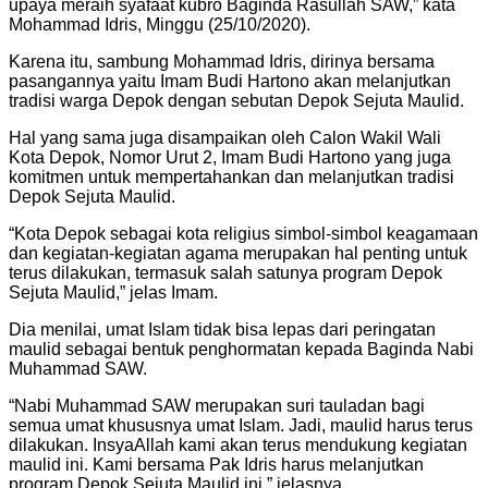
upaya meraih syafaat kubro Baginda Rasullah SAW,” kata
Mohammad Idris, Minggu (25/10/2020).
Karena itu, sambung Mohammad Idris, dirinya bersama
pasangannya yaitu Imam Budi Hartono akan melanjutkan
tradisi warga Depok dengan sebutan Depok Sejuta Maulid.
Hal yang sama juga disampaikan oleh Calon Wakil Wali
Kota Depok, Nomor Urut 2, Imam Budi Hartono yang juga
komitmen untuk mempertahankan dan melanjutkan tradisi
Depok Sejuta Maulid.
“Kota Depok sebagai kota religius simbol-simbol keagamaan
dan kegiatan-kegiatan agama merupakan hal penting untuk
terus dilakukan, termasuk salah satunya program Depok
Sejuta Maulid,” jelas Imam.
Dia menilai, umat Islam tidak bisa lepas dari peringatan
maulid sebagai bentuk penghormatan kepada Baginda Nabi
Muhammad SAW.
“Nabi Muhammad SAW merupakan suri tauladan bagi
semua umat khususnya umat Islam. Jadi, maulid harus terus
dilakukan. InsyaAllah kami akan terus mendukung kegiatan
maulid ini. Kami bersama Pak Idris harus melanjutkan
program Depok Sejuta Maulid ini,” jelasnya.