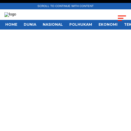
SCROLL TO CONTINUE WITH CONTENT
HOME
DUNIA
NASIONAL
POLHUKAM
EKONOMI
TE