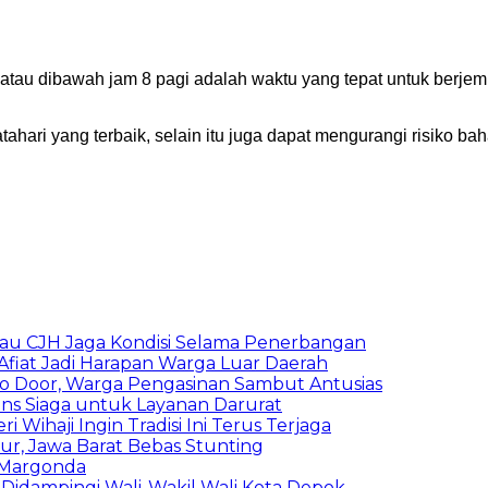
au dibawah jam 8 pagi adalah waktu yang tepat untuk berjemu
hari yang terbaik, selain itu juga dapat mengurangi risiko baha
au CJH Jaga Kondisi Selama Penerbangan
Afiat Jadi Harapan Warga Luar Daerah
o Door, Warga Pengasinan Sambut Antusias
lans Siaga untuk Layanan Darurat
 Wihaji Ingin Tradisi Ini Terus Terjaga
r, Jawa Barat Bebas Stunting
 Margonda
 Didampingi Wali-Wakil Wali Kota Depok