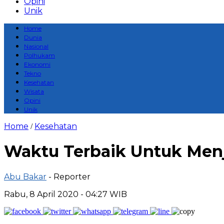
Opini
Unik
Home
Dunia
Nasional
Polhukam
Ekonomi
Tekno
Kesehatan
Wisata
Opini
Unik
Home
Kesehatan
/
Waktu Terbaik Untuk Men
Abu Bakar
- Reporter
Rabu, 8 April 2020 - 04:27 WIB