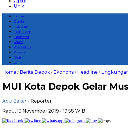
Opini
Unik
Home
Dunia
Nasional
Polhukam
Ekonomi
Tekno
Kesehatan
Wisata
Opini
Unik
Home
Berita Depok
Ekonomi
Headline
Lingkunga
/
/
/
/
MUI Kota Depok Gelar Mus
Abu Bakar
- Reporter
Rabu, 13 November 2019 - 19:58 WIB