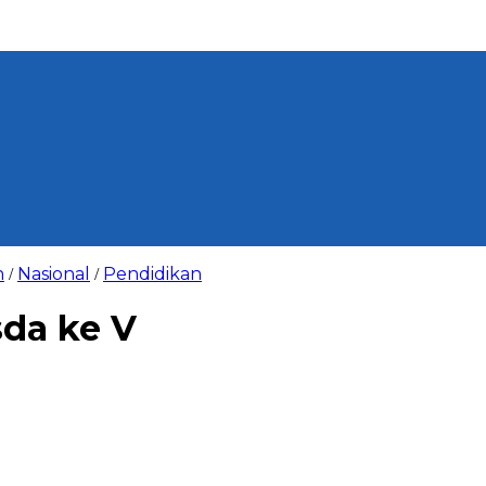
n
Nasional
Pendidikan
/
/
da ke V