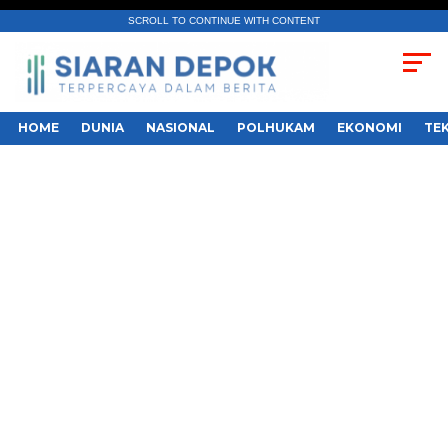
SCROLL TO CONTINUE WITH CONTENT
HOME
DUNIA
NASIONAL
POLHUKAM
EKONOMI
TE