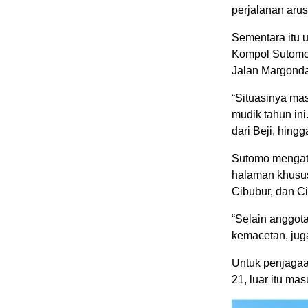
perjalanan arus
Sementara itu un
Kompol Sutomo,
Jalan Margonda 
“Situasinya mas
mudik tahun ini
dari Beji, hing
Sutomo mengat
halaman khusus
Cibubur, dan Ci
“Selain anggota
kemacetan, juga
Untuk penjagaa
21, luar itu ma