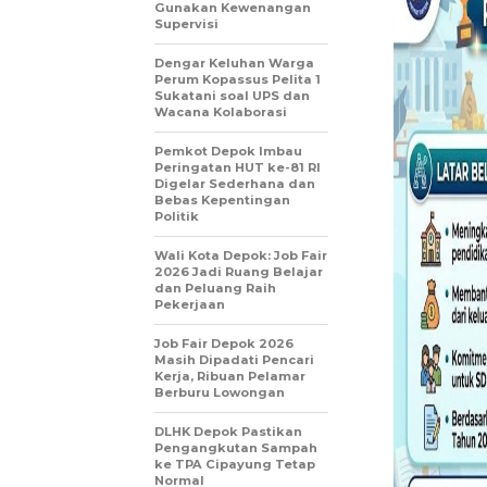
Gunakan Kewenangan
Supervisi
Dengar Keluhan Warga
Perum Kopassus Pelita 1
Sukatani soal UPS dan
Wacana Kolaborasi
Pemkot Depok Imbau
Peringatan HUT ke-81 RI
Digelar Sederhana dan
Bebas Kepentingan
Politik
Wali Kota Depok: Job Fair
2026 Jadi Ruang Belajar
dan Peluang Raih
Pekerjaan
Job Fair Depok 2026
Masih Dipadati Pencari
Kerja, Ribuan Pelamar
Berburu Lowongan
DLHK Depok Pastikan
Pengangkutan Sampah
ke TPA Cipayung Tetap
Normal