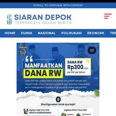
SCROLL TO CONTINUE WITH CONTENT
HOME
DUNIA
NASIONAL
POLHUKAM
EKONOMI
TE