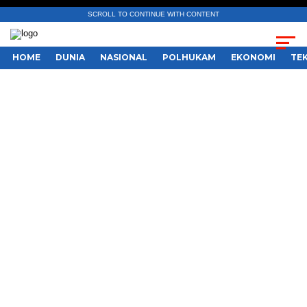
SCROLL TO CONTINUE WITH CONTENT
HOME
DUNIA
NASIONAL
POLHUKAM
EKONOMI
TE