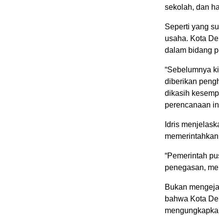
sekolah, dan hal
Seperti yang s
usaha. Kota De
dalam bidang p
“Sebelumnya k
diberikan peng
dikasih kesemp
perencanaan ini 
Idris menjelas
memerintahkan 
“Pemerintah pus
penegasan, memb
Bukan mengejar
bahwa Kota Dep
mengungkapkan