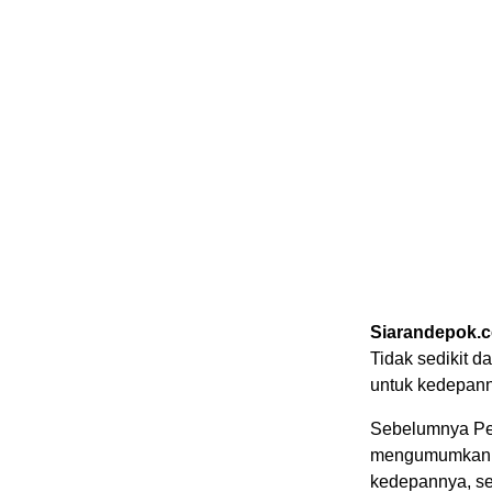
Siarandepok.
Tidak sedikit d
untuk kedepann
Sebelumnya Pe
mengumumkan k
kedepannya, se