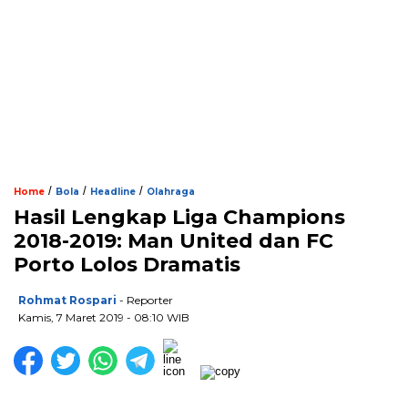
/
/
/
Home
Bola
Headline
Olahraga
Hasil Lengkap Liga Champions
2018-2019: Man United dan FC
Porto Lolos Dramatis
Rohmat Rospari
- Reporter
Kamis, 7 Maret 2019 - 08:10 WIB