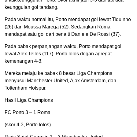
keunggulan gol tandang.
Pada waktu normal itu, Porto mendapat gol lewat Tiquinho
(26) dan Moussa Marega (52). Sedangkan Roma
mendapat satu gol dari penalti Daniele De Rossi (37).
Pada babak perpanjangan waktu, Porto mendapat gol
lewat Alex Telles (117). Porto lolos degan agregat
kemenangan 4-3.
Mereka melaju ke babak 8 besar Liga Champions
menyusul Manchester United, Ajax Amsterdam, dan
Tottenham Hotspur.
Hasil Liga Champions
FC Porto 3 – 1 Roma
(skor 4-3, Porto lolos)
Paris Saint-Germain 1 – 3 Manchester United