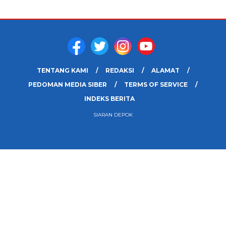
TENTANG KAMI
REDAKSI
ALAMAT
PEDOMAN MEDIA SIBER
TERMS OF SERVICE
INDEKS BERITA
SIARAN DEPOK