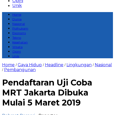
Opini
Unik
Home
Dunia
Nasional
Polhukam
Ekonomi
Tekno
Kesehatan
Wisata
Opini
Unik
Home
Gaya Hidup
Headline
Lingkungan
Nasional
/
/
/
/
Pembangunan
/
Pendaftaran Uji Coba
MRT Jakarta Dibuka
Mulai 5 Maret 2019