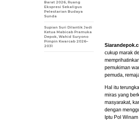
Barat 2026, Ruang
Ekspresi Sekaligus
Pelestarian Budaya
Sunda
Supian Suri Dilantik Jadi
Ketua Mabicab Pramuka
Depok, Wahid Suryono
Pimpin Kwarcab 2026–
Siarandepok.
2031
cukup marak de
memprihatinkan
pemukiman warg
pemuda, remaja,
Hal itu terung
miras yang ber
masyarakat, ka
dengan menggun
Iptu Pol Winam