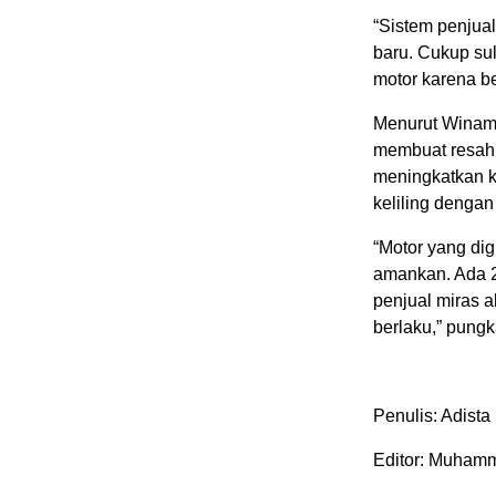
“Sistem penju
baru. Cukup su
motor karena be
Menurut Winam
membuat resah
meningkatkan 
keliling dengan
“Motor yang dig
amankan. Ada 2
penjual miras 
berlaku,” pung
Penulis: Adista
Editor: Muhamm